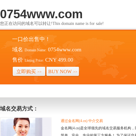
0754www.com
您正在访问的域名可以转让!This domain name is for sale!
一口价出售中！
域名
0754www.com
Domain Name:
售价
CNY 499.00
Listing Price:
立即购买
BUY NOW
>>
>>
域名交易方式：
通过金名网(4.cn) 中介交易
金名网(4.cn)是全球领先的域名交易服务机
简单、安全、专业的第三方服务！ 为了保证交