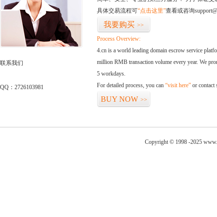
具体交易流程可
“点击这里”
查看或咨询support@
我要购买
>>
Process Overview:
4.cn is a world leading domain escrow service plat
million RMB transaction volume every year. We promi
联系我们
5 workdays.
For detailed process, you can
“visit here”
or contact
QQ：2726103981
BUY NOW
>>
Copyright © 1998 -2025 www