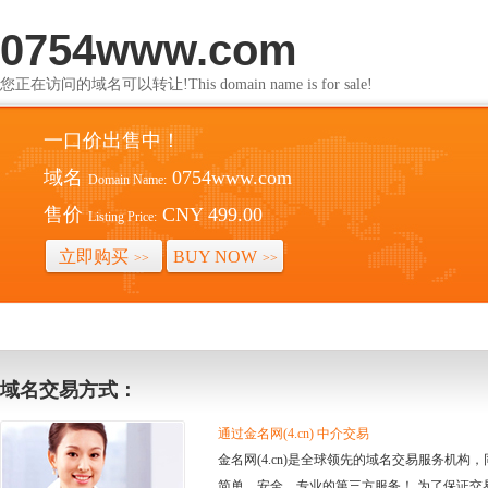
0754www.com
您正在访问的域名可以转让!This domain name is for sale!
一口价出售中！
域名
0754www.com
Domain Name:
售价
CNY 499.00
Listing Price:
立即购买
BUY NOW
>>
>>
域名交易方式：
通过金名网(4.cn) 中介交易
金名网(4.cn)是全球领先的域名交易服务机
简单、安全、专业的第三方服务！ 为了保证交