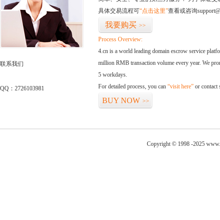
具体交易流程可
“点击这里”
查看或咨询support@
我要购买
>>
Process Overview:
4.cn is a world leading domain escrow service plat
million RMB transaction volume every year. We promi
联系我们
5 workdays.
For detailed process, you can
“visit here”
or contact
QQ：2726103981
BUY NOW
>>
Copyright © 1998 -2025 www